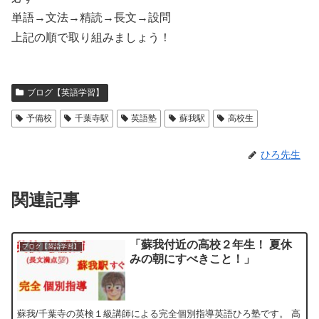
単語→文法→精読→長文→設問
上記の順で取り組みましょう！
ブログ【英語学習】
予備校
千葉寺駅
英語塾
蘇我駅
高校生
ひろ先生
関連記事
「蘇我付近の高校２年生！ 夏休
ブログ【英語学習】
みの朝にすべきこと！」
蘇我/千葉寺の英検１級講師による完全個別指導英語ひろ塾です。 高