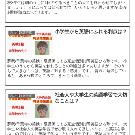
校2年生は朝のうちに1日のやるべきことの大半を終わらせてしまい
ましょう！ 人によっては部活動で忙しい人もいると思いますが 朝が
1番勉強ははかどります。 ...
小学生から英語にふれる利点は？
ブログ【英語学習】
蘇我/千葉寺の英検１級講師による完全個別指導英語ひろ塾です。 小
学生のうちから英語を触れることの利点は多々ありますが、そのう
ちで大きな１つは、英語に対する「感覚」です。 普通に勉強してい
ると、ある程度のところで、きっちり基礎が...
社会人や大学生の英語学習で大切
ブログ【英語学習】
なことは？
蘇我/千葉寺の英検１級講師による完全個別指導英語ひろ塾です。 大
学生や社会人の英語学習でぜひ取り入れてほしいのは、△英語を学
ぶ のではなく〇英語で学ぶ という発想です。 英語はあくまで道