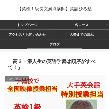
【英検１級長文満点講師】英語ひろ塾
トップページ
各コース
アクセスとお問い合わせ
入塾までの流れ
ブログ
「高３・浪人生の英語学習は順序がすべ
て！」
ブログ【英語学習】