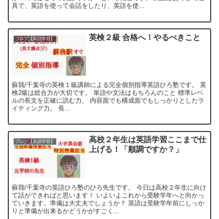
具で、英語を使って会話をしたり、英語を使...
英検２級 合格へ！やるべきこと
ブログ【英語学習】
蘇我/千葉寺の英検１級講師による完全個別指導英語ひろ塾です。 英
検2級は総合力が大切です。 単語や文法はもちろんのこと 標準レベ
ルの長文を正確に読む力、 内容面でも構成面でもしっかりとしたラ
イティング力。 長...
高校２年生は英語学習ここまで仕
ブログ【英語学習】
上げる！「順調ですか？」
蘇我/千葉寺の英語ひろ塾のひろ先生です。 今日は高校２年生に向け
て話ができればと思います！ いよいよこれから受験学年へと向かっ
ていきます。準備は大丈夫でしょうか？ 英語は受験学年前にしっか
りと準備が出来るかどうかがすごく...