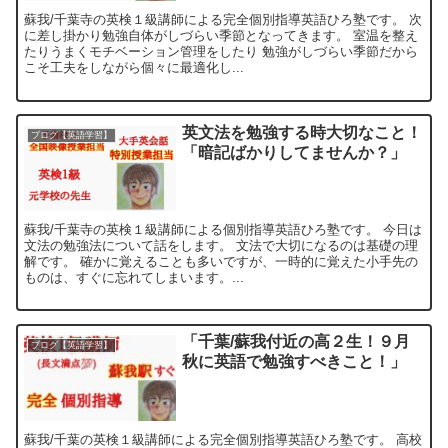
蘇我/千葉寺の英検１級講師による完全個別指導英語ひろ塾です。 次
に差し掛かり勉強自体がしづらい季節となってきます。 室温を整え
たりうまくモチベーション管理をしたり 勉強がしづらい季節だから
こそ工夫をしながら個々に最適化し...
英文法を勉強する時大切なこと！
ブログ【英語学習】
「暗記ばかりしてませんか？」
蘇我/千葉寺の英検１級講師による個別指導英語ひろ塾です。 今日は
文法の勉強法について話をします。 文法で大切になるのは基礎の理
解です。 確かに覚えることも多いですが、一時的に覚えた小手先の
ものは、すぐに忘れてしまいます。...
「千葉/蘇我付近の高２生！９月
ブログ【英語学習】
秋に英語で勉強すべきこと！」
蘇我/千葉の英検１級講師による完全個別指導英語ひろ塾です。 高校