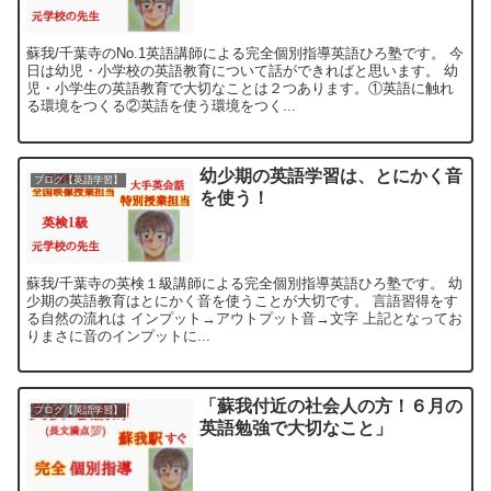
蘇我/千葉寺のNo.1英語講師による完全個別指導英語ひろ塾です。 今
日は幼児・小学校の英語教育について話ができればと思います。 幼
児・小学生の英語教育で大切なことは２つあります。①英語に触れ
る環境をつくる②英語を使う環境をつく...
幼少期の英語学習は、とにかく音
ブログ【英語学習】
を使う！
蘇我/千葉寺の英検１級講師による完全個別指導英語ひろ塾です。 幼
少期の英語教育はとにかく音を使うことが大切です。 言語習得をす
る自然の流れは インプット→アウトプット音→文字 上記となってお
りまさに音のインプットに...
「蘇我付近の社会人の方！６月の
ブログ【英語学習】
英語勉強で大切なこと」