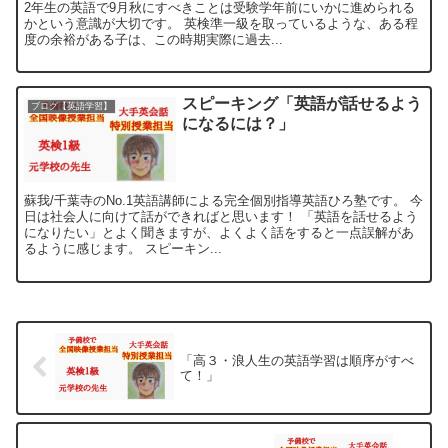
2年生の英語で9月秋にすべきことは受験学年前にいかに進められる
かという意識が大切です。 英検準一級を取っているような、ある程
度の余裕がある子は、この時期実際に過去...
スピーキング「英語が話せるよう
ブログ【英語学習】
になるには？」
蘇我/千葉寺のNo.1英語講師による完全個別指導英語ひろ塾です。 今
日は社会人に向けて話ができればと思います！ 「英語を話せるよう
になりたい」とよく聞きますが、よくよく話をすると一点誤解があ
るように感じます。 スピーキン...
「高３・浪人生の英語学習は順序がすべ
て！」