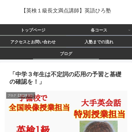
【英検１級長文満点講師】英語ひろ塾
トップページ
各コース
アクセスとお問い合わせ
入塾までの流れ
ブログ
「中学３年生は不定詞の応用の予習と基礎
の確認を！」
ブログ【英語学習】