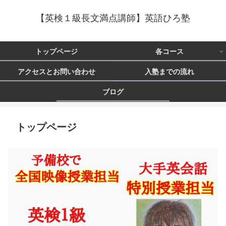
【英検１級長文満点講師】英語ひろ塾
トップページ
各コース
アクセスとお問い合わせ
入塾までの流れ
ブログ
トップページ