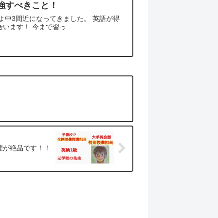
勉強すべきこと！
よ中3間近になってきました。 英語が得
ます！ 今まで習っ...
理が絶品です！！