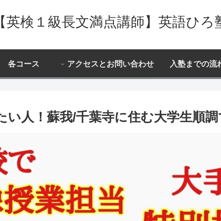
【英検１級長文満点講師】英語ひろ
各コース
アクセスとお問い合わせ
入塾までの流
たい人！蘇我/千葉寺に住む大学生順調