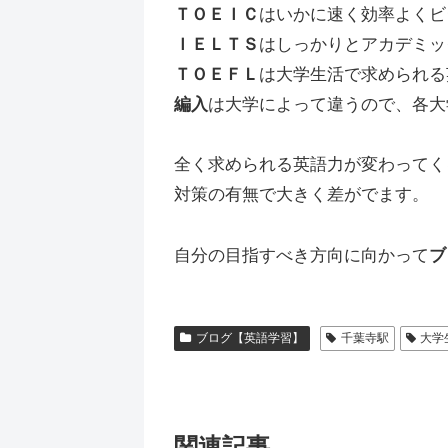
ＴＯＥＩＣ
はいかに速く効率よくビ
ＩＥＬＴＳ
はしっかりとアカデミッ
ＴＯＥＦＬ
は大学生活で求められる
編入
は大学によって違うので、各大
全く求められる英語力が変わってく
対策の有無で大きく差がでます。
自分の目指すべき方向に向かって
ブ
ブログ【英語学習】
千葉寺駅
大学
関連記事