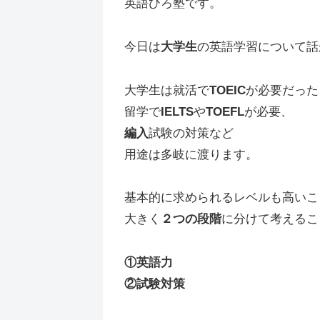
英語ひろ塾です。
今日は
大学生
の英語学習について話
大学生は就活で
TOEIC
が必要だった
留学で
IELTS
や
TOEFL
が必要、
編入
試験の対策など
用途は多岐に渡ります。
基本的に求められるレベルも高いこ
大きく
２つの段階
に分けて考えるこ
①英語力
②試験対策