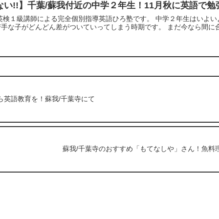
ない!!】千葉/蘇我付近の中学２年生！11月秋に英語で
英検１級講師による完全個別指導英語ひろ塾です。 中学２年生はいよい
手な子がどんどん差がついていってしまう時期です。 まだ今なら間に合い
ら英語教育を！蘇我/千葉寺にて
蘇我/千葉寺のおすすめ「もてなしや」さん！魚料