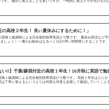
です。 確かに覚えることも多いですが、一時的に覚えた小手先のものは
近の高校２年生！ 良い夏休みにするために！」
の英検１級講師による完全個別指導英語ひろ塾です。 夏休み部活など予
ましょう！ 一番のお勧めはなるべく1日の早い時間帯にすることです。 
ない!!】千葉/蘇我付近の高校１年生！10月秋に英語で
の英検１級講師による完全個別指導英語ひろ塾です。 高校１年生はとに
語は丁寧に覚えるというよりは何度も何度も反復して確認していくことをお