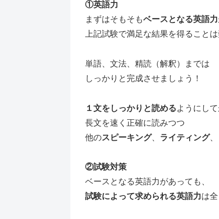
①英語力
まずはそもそも
ベースとなる英語力
上記試験で満足な結果を得ることは
単語、文法、精読（解釈）までは
しっかりと完成させましょう！
１文をしっかりと読める
ようにして
長文を速く正確に読みつつ
他の
スピーキング
、
ライティング
、
②試験対策
ベースとなる英語力があっても、
試験によって求められる英語力
は全