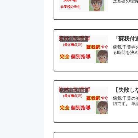
は基礎の理解
「蘇我付
ブログ【英語学習】
蘇我/千葉寺
る時間を決め
【失敗し
ブログ【英語学習】
蘇我/千葉
切です。 単