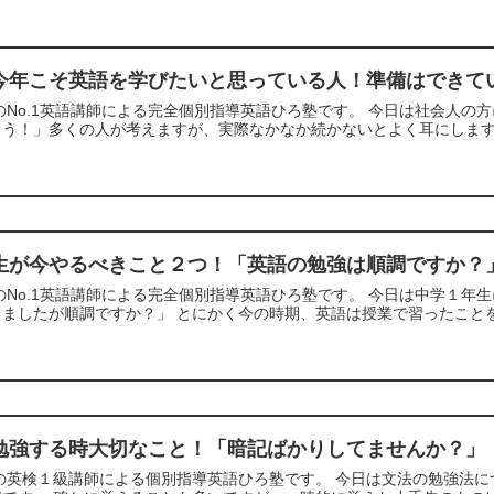
今年こそ英語を学びたいと思っている人！準備はできて
のNo.1英語講師による完全個別指導英語ひろ塾です。 今日は社会人の
う！」多くの人が考えますが、実際なかなか続かないとよく耳にします。
生が今やるべきこと２つ！「英語の勉強は順調ですか？
のNo.1英語講師による完全個別指導英語ひろ塾です。 今日は中学１年
ましたが順調ですか？」 とにかく今の時期、英語は授業で習ったことを
勉強する時大切なこと！「暗記ばかりしてませんか？」
の英検１級講師による個別指導英語ひろ塾です。 今日は文法の勉強法に