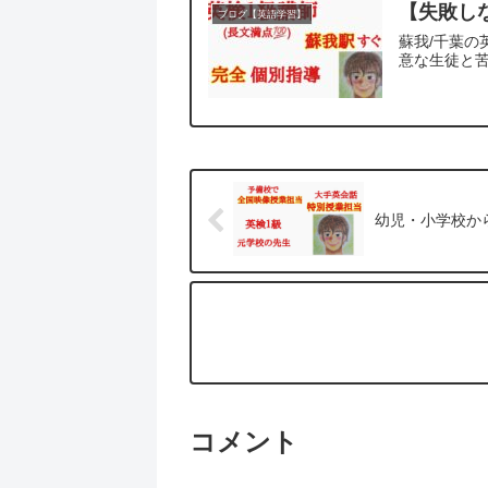
【失敗し
ブログ【英語学習】
蘇我/千葉の
意な生徒と苦
幼児・小学校か
コメント