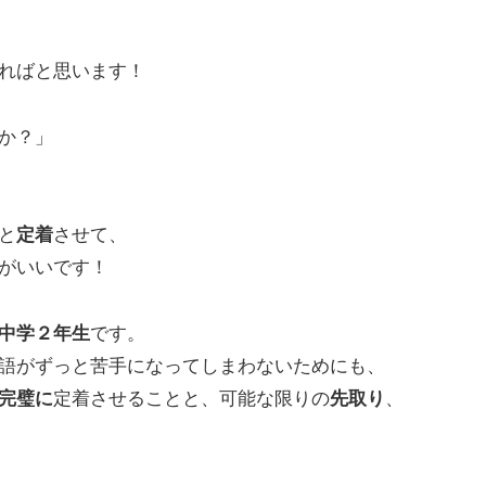
ればと思います！
か？」
と
定着
させて、
がいいです！
中学２年生
です。
語がずっと苦手になってしまわないためにも、
完璧に
定着させることと、可能な限りの
先取り
、