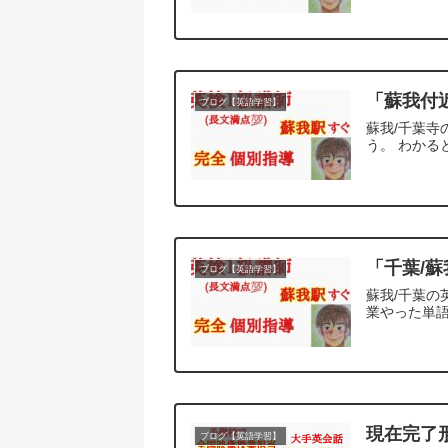
「蘇我付
ブログ【英語学習】
蘇我/千葉
う。 わかる
「千葉/
ブログ【英語学習】
蘇我/千葉の
業やった単語
現在完了
ブログ【英語学習】