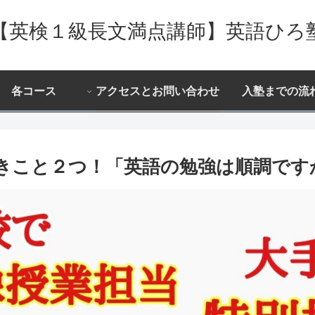
【英検１級長文満点講師】英語ひろ
各コース
アクセスとお問い合わせ
入塾までの流
きこと２つ！「英語の勉強は順調です