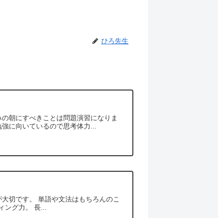
ひろ先生
みの朝にすべきことは問題演習になりま
強に向いているので思考体力...
が大切です。 単語や文法はもちろんのこ
グ力。 長...