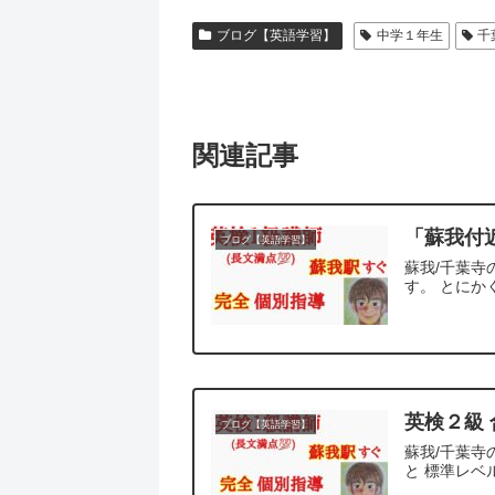
ブログ【英語学習】
中学１年生
千
関連記事
「蘇我付
ブログ【英語学習】
蘇我/千葉寺
す。 とにか
英検２級
ブログ【英語学習】
蘇我/千葉寺
と 標準レベ