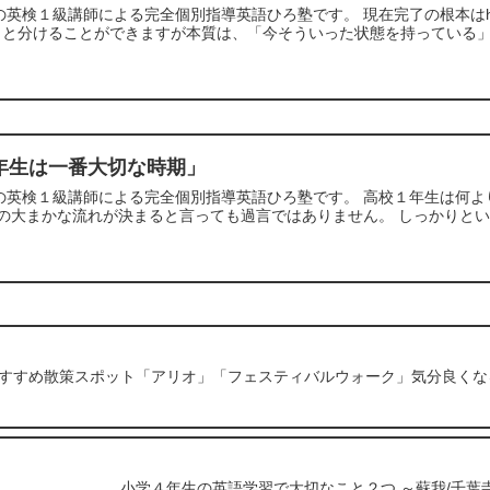
の英検１級講師による完全個別指導英語ひろ塾です。 現在完了の根本はh
と分けることができますが本質は、「今そういった状態を持っている」と
年生は一番大切な時期」
の英検１級講師による完全個別指導英語ひろ塾です。 高校１年生は何よ
の大まかな流れが決まると言っても過言ではありません。 しっかりといい
おすすめ散策スポット「アリオ」「フェスティバルウォーク」気分良くな
小学４年生の英語学習で大切なこと２つ ～蘇我/千葉