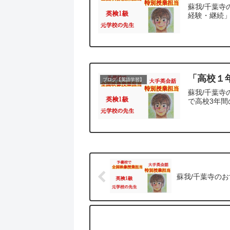
蘇我/千葉寺
経験・継続」
「高校１
ブログ【英語学習】
蘇我/千葉寺
で高校3年間
蘇我/千葉寺の