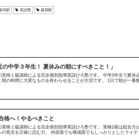
葉寺駅
英語塾
蘇我駅
近の中学３年生！ 夏休みの朝にすべきこと！」
の英検１級講師による完全個別指導英語ひろ塾です。 中学3年生で夏休
く朝の時間に大変なものを終わらせることが大切です。 1日で朝が一番勉
 合格へ！やるべきこと
の英検１級講師による完全個別指導英語ひろ塾です。 英検2級は総合力
ルの長文を正確に読む力、 内容面でも構成面でもしっかりとしたライティン