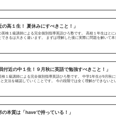
近の高１生！ 夏休みにすべきこと！」
寺の英検１級講師による完全個別指導英語ひろ塾です。 高校１年生はと
とできるは大きく違います。 まずは理解した後に実際に問題を解いて本当
蘇我付近の中１生！９月秋に英語で勉強すべきこと！」
英検１級講師による完全個別指導英語ひろ塾です。 中学1年生が9月秋
と文法を確認していくことです。 今の段階では全く理解ができないという
形の本質は「haveで持っている！」