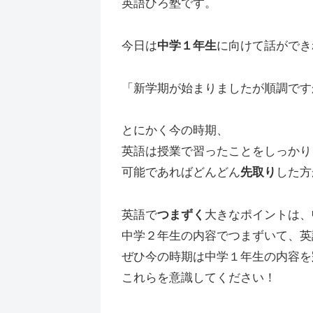
英語ひろ塾です。
今日は
中学１年生
に向けて話ができ
「新学期が始まりましたが順調です
とにかく今の時期、
英語は授業で習ったことをしっかり
可能であればどんどん
先取り
した方
英語で
つまずく
大きなポイントは、
中学２年生の内容でつまずいて、英
ぜひ今の時期は中学１年生の内容を
これらを意識してください！