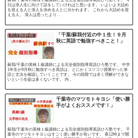
日は浪人生に向けて話をしていければと思います。 いよいよ大詰め
を迎える人と浪人を決める人とに分かれます。 これから大詰めを迎
える人。 浪人は思ったより...
「千葉/蘇我付近の中１生！９月
ブログ【英語学習】
秋に英語で勉強すべきこと！」
蘇我/千葉の英検１級講師による完全個別指導英語ひろ塾です。 中学
1年生が9月秋に勉強すべき英語は、とにかくコツコツ授業やった単
語と文法を確認していくことです。 今の段階では全く理解ができな
いという生徒は多くないです。 内...
千葉寺のマツモトキヨシ「使い勝
ブログ【英語学習】
手がよくおススメです！」
蘇我/千葉寺の英検１級講師による完全個別指導英語ひろ塾です。 千
葉寺のマツモトキヨシはすごく使い勝手が良いです。 夜12時まで開