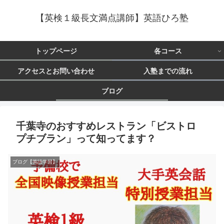
【英検１級長文満点講師】英語ひろ塾
トップページ
各コース
アクセスとお問い合わせ
入塾までの流れ
ブログ
千葉寺のおすすめレストラン「ビストロ
プチブラン」って知ってます？
ブログ【英語学習】