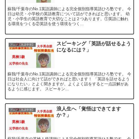
蘇我/千葉寺のNo.1英語講師による完全個別指導英語ひろ塾です。 今
日は幼児・小学校の英語教育について話ができればと思います。 幼
児・小学生の英語教育で大切なことは２つあります。①英語に触れ
る環境をつくる②英語を使う環境をつく...
スピーキング「英語が話せるよう
ブログ【英語学習】
になるには？」
蘇我/千葉寺のNo.1英語講師による完全個別指導英語ひろ塾です。 今
日は社会人に向けて話ができればと思います！ 「英語を話せるよう
になりたい」とよく聞きますが、よくよく話をすると一点誤解があ
るように感じます。 スピーキン...
浪人生へ「覚悟はできてます
ブログ【英語学習】
か？」
蘇我/千葉寺の英検１級講師による完全個別指導英語ひろ塾です。 今