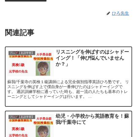
ひろ先生
関連記事
リスニングを伸ばすのはシャドー
ブログ【英語学習】
イング！「伸び悩んでいません
か？」
蘇我/千葉寺の英検１級講師による完全個別指導英語ひろ塾です。 リ
スニングを伸ばす上で僕自身が一番伸びたのはシャドーイングで
す。 通訳訓練学校に通っていた時も、超一流の人たちも基本のトレ
ーニングとしてシャドーイングは行います。 ...
幼児・小学校から英語教育を！蘇
ブログ【英語学習】
我/千葉寺にて