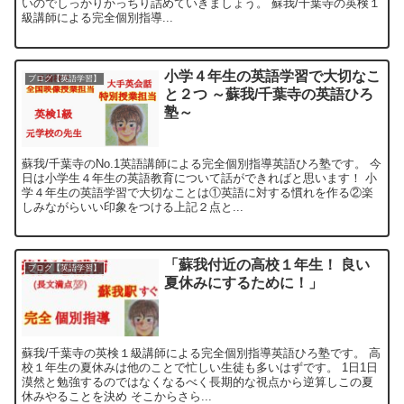
いのでしっかりかっちり詰めていきましょう。 蘇我/千葉寺の英検１
級講師による完全個別指導...
小学４年生の英語学習で大切なこ
ブログ【英語学習】
と２つ ～蘇我/千葉寺の英語ひろ
塾～
蘇我/千葉寺のNo.1英語講師による完全個別指導英語ひろ塾です。 今
日は小学生４年生の英語教育について話ができればと思います！ 小
学４年生の英語学習で大切なことは①英語に対する慣れを作る②楽
しみながらいい印象をつける上記２点と...
「蘇我付近の高校１年生！ 良い
ブログ【英語学習】
夏休みにするために！」
蘇我/千葉寺の英検１級講師による完全個別指導英語ひろ塾です。 高
校１年生の夏休みは他のことで忙しい生徒も多いはずです。 1日1日
漠然と勉強するのではなくなるべく長期的な視点から逆算しこの夏
休みやることを決め そこからさら...