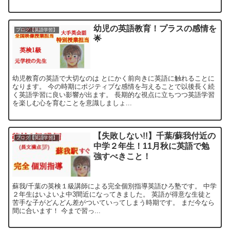
幼児の英語教育！プラスの感情を
ブログ【英語学習】
🌟
幼児教育の英語で大切なのは とにかく前向きに英語に触れることに
なります。 今の時期にポジティブな感情を与えることで以後長く続
く英語学習に良い影響が出ます。 長期的な視点に立ちつつ英語学習
を楽しむ心を育むことを意識しましょ...
【失敗しない!!】千葉/蘇我付近の
ブログ【英語学習】
中学２年生！11月秋に英語で勉
強すべきこと！
蘇我/千葉の英検１級講師による完全個別指導英語ひろ塾です。 中学
２年生はいよいよ中3間近になってきました。 英語が得意な生徒と
苦手な子がどんどん差がついていってしまう時期です。 まだ今なら
間に合います！ 今まで習っ...