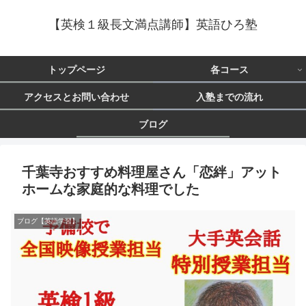
【英検１級長文満点講師】英語ひろ塾
トップページ
各コース
アクセスとお問い合わせ
入塾までの流れ
ブログ
千葉寺おすすめ料理屋さん「恋絆」アット
ホームな家庭的な料理でした
ブログ【英語学習】