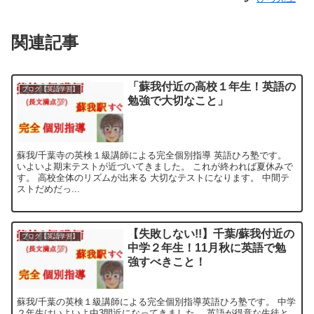
関連記事
「蘇我付近の高校１年生！英語の
ブログ【英語学習】
勉強で大切なこと」
蘇我/千葉寺の英検１級講師による完全個別指導 英語ひろ塾です。
いよいよ期末テストが近づいてきました。 これが終われば夏休みで
す。 高校全体のリズムが出来る 大切なテストになります。 中間テ
ストだめだっ...
【失敗しない!!】千葉/蘇我付近の
ブログ【英語学習】
中学２年生！11月秋に英語で勉
強すべきこと！
蘇我/千葉の英検１級講師による完全個別指導英語ひろ塾です。 中学
２年生はいよいよ中3間近になってきました。 英語が得意な生徒と