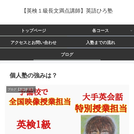
【英検１級長文満点講師】英語ひろ塾
トップページ
各コース
アクセスとお問い合わせ
入塾までの流れ
ブログ
個人塾の強みは？
ブログ【英語学習】