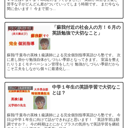
苦手な子がどんどん差がついていってしまう時期です。 まだ今なら
間に合います！ 今まで習っ...
「蘇我付近の社会人の方！６月の
ブログ【英語学習】
英語勉強で大切なこと」
蘇我/千葉寺の英検１級講師による完全個別指導英語ひろ塾です。 次
に差し掛かり勉強自体がしづらい季節となってきます。 室温を整え
たりうまくモチベーション管理をしたり 勉強がしづらい季節だから
こそ工夫をしながら個々に最適化し...
中学１年生の英語学習で大切なこ
ブログ【英語学習】
とは？
蘇我/千葉寺の英検１級講師による完全個別指導英語ひろ塾です。 今
日は中学１年生に向けて話ができればと思います！ 「英語学習は順
調ですか？」 今の時期はとにかくプラスの気持ちで英語学習を継続