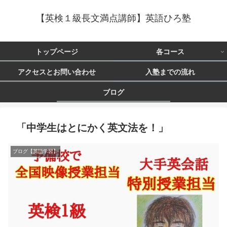
【英検１級長文満点講師】英語ひろ塾
トップページ
各コース
アクセスとお問い合わせ
入塾までの流れ
ブログ
「中学生はとにかく英文法を！」
ブログ【英語学習】