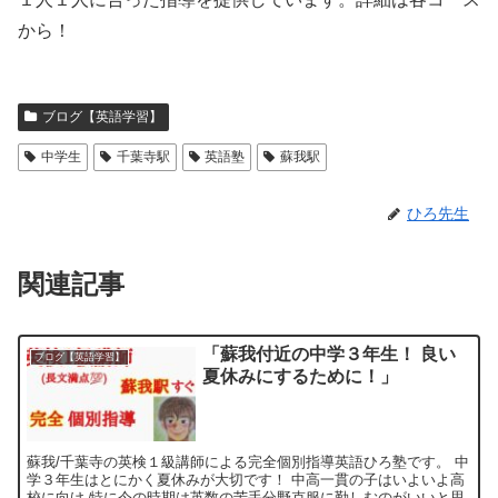
から！
ブログ【英語学習】
中学生
千葉寺駅
英語塾
蘇我駅
ひろ先生
関連記事
「蘇我付近の中学３年生！ 良い
ブログ【英語学習】
夏休みにするために！」
蘇我/千葉寺の英検１級講師による完全個別指導英語ひろ塾です。 中
学３年生はとにかく夏休みが大切です！ 中高一貫の子はいよいよ高
校に向け 特に今の時期は英数の苦手分野克服に勤しむのがいいと思