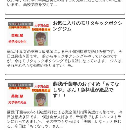
います。 高校受験を控えて...
お気に入りのモリタキックボクシ
ブログ【英語学習】
ングジム
蘇我/千葉寺の英検１級講師による完全個別指導英語ひろ塾です。 今
日は息抜き回です。 前からキックボクシングをやっているのです
が、今はモリタキックボクシングでお世話になっています。 ジムは
それぞれ色々な特徴がありますが、モ...
蘇我/千葉寺のおすすめ「もてな
ブログ【英語学習】
しや」さん！魚料理が絶品で
す！！
蘇我/千葉寺のNo.1英語講師による完全個別指導英語ひろ塾です。 今
日は息抜き回です。 僕は食が大好きで、千葉寺でも多くのレストラ
ンに行ってきました。 その中でもやっぱり「美味しいな～」と感じ
る、今日は「もてなしや」さん...