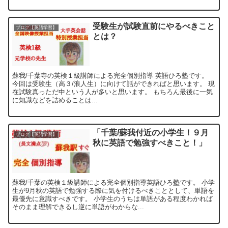
受験生が試験直前にやるべきこと
ブログ【英語学習】
とは？
蘇我/千葉寺の英検１級講師による完全個別指導 英語ひろ塾です。
今回は受験生（高３/浪人生）に向けて話ができればと思います。 現
在試験真っただ中という人が多いと思います。 もちろん最後に一気
に知識などを詰めることは...
「千葉/蘇我付近の小学生！９月
ブログ【英語学習】
秋に英語で勉強すべきこと！」
蘇我/千葉の英検１級講師による完全個別指導英語ひろ塾です。 小学
生が9月秋の英語で勉強する際に気を付けるべきこととして、単語を
最優先に意識すべきです。 小学生のうちは単語がある程度わかれば
そのまま理解できるし逆に単語がわからな...