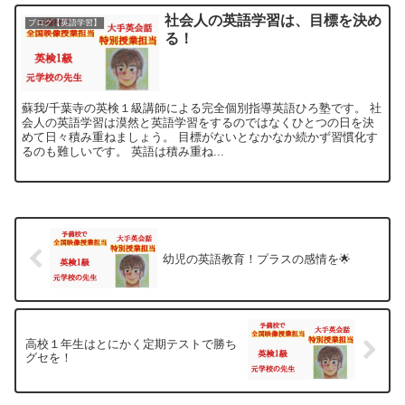
社会人の英語学習は、目標を決め
ブログ【英語学習】
る！
蘇我/千葉寺の英検１級講師による完全個別指導英語ひろ塾です。 社
会人の英語学習は漠然と英語学習をするのではなくひとつの日を決
めて日々積み重ねましょう。 目標がないとなかなか続かず習慣化す
るのも難しいです。 英語は積み重ね...
幼児の英語教育！プラスの感情を🌟
高校１年生はとにかく定期テストで勝ち
グセを！