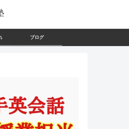
塾
れ
ブログ