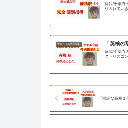
蘇我/千葉
り入れていき
「英検の
ブログ【英語学習】
蘇我/千葉
グ＞リスニン
「順調な高校１