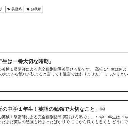
駅
英語塾
蘇我駅
年生は一番大切な時期」
の英検１級講師による完全個別指導英語ひろ塾です。 高校１年生は何よ
の大まかな流れが決まると言っても過言ではありません。 しっかりといい
近の中学１年生！英語の勉強で大切なこと」￼
の英検１級講師による完全個別指導 英語ひろ塾です。 中学１年生は 
まだまだ英語の勉強も始まったばかりで ここから良くも悪くも どうにでも