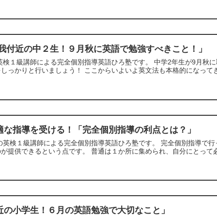
蘇我付近の中２生！９月秋に英語で勉強すべきこと！」
英検１級講師による完全個別指導英語ひろ塾です。 中学2年生が9月秋
しっかりと行いましょう！ ここからいよいよ英文法も本格的になってき
適な指導を受ける！「完全個別指導の利点とは？」
寺の英検１級講師による完全個別指導英語ひろ塾です。 完全個別指導で
が提供できるという点です。 普通は１か所に集められ、自分にとって必
近の小学生！６月の英語勉強で大切なこと」