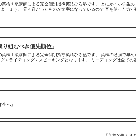
寺の英検１級講師による完全個別指導英語ひろ塾です。 とにかく小学生
ましょう。 元々音だったものが文字になっているので 音を使った方が効
取り組むべき優先順位」
寺の英検１級講師による完全個別指導英語ひろ塾です。 英検の勉強で早
グ＞ライティング＞スピーキングとなります。 リーディングは全ての基
年生へ」
「英検の取り組