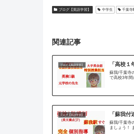
ブログ【英語学習】
中学生
千葉寺
関連記事
「高校１
ブログ【英語学習】
蘇我/千葉寺
で高校3年間
「蘇我付
ブログ【英語学習】
蘇我/千葉寺
ましょう！ 