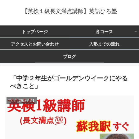
【英検１級長文満点講師】英語ひろ塾
トップページ
各コース
アクセスとお問い合わせ
入塾までの流れ
ブログ
「中学２年生がゴールデンウイークにやる
べきこと」
ブログ【英語学習】