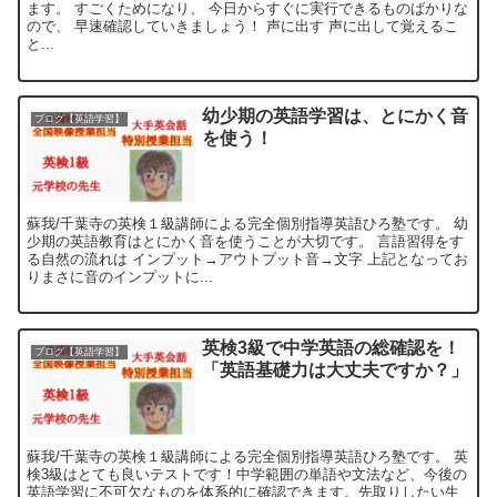
ます。 すごくためになり、 今日からすぐに実行できるものばかりな
ので、 早速確認していきましょう！ 声に出す 声に出して覚えるこ
と...
幼少期の英語学習は、とにかく音
ブログ【英語学習】
を使う！
蘇我/千葉寺の英検１級講師による完全個別指導英語ひろ塾です。 幼
少期の英語教育はとにかく音を使うことが大切です。 言語習得をす
る自然の流れは インプット→アウトプット音→文字 上記となってお
りまさに音のインプットに...
英検3級で中学英語の総確認を！
ブログ【英語学習】
「英語基礎力は大丈夫ですか？」
蘇我/千葉寺の英検１級講師による完全個別指導英語ひろ塾です。 英
検3級はとても良いテストです！中学範囲の単語や文法など、今後の
英語学習に不可欠なものを体系的に確認できます。先取りしたい生