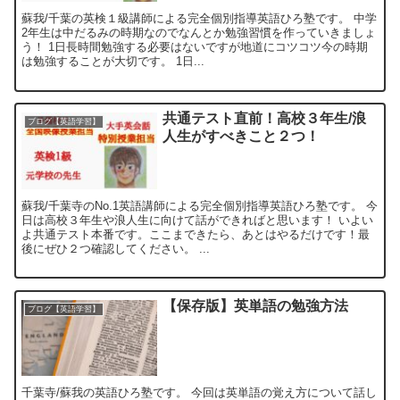
蘇我/千葉の英検１級講師による完全個別指導英語ひろ塾です。 中学
2年生は中だるみの時期なのでなんとか勉強習慣を作っていきましょ
う！ 1日長時間勉強する必要はないですが地道にコツコツ今の時期
は勉強することが大切です。 1日...
共通テスト直前！高校３年生/浪
ブログ【英語学習】
人生がすべきこと２つ！
蘇我/千葉寺のNo.1英語講師による完全個別指導英語ひろ塾です。 今
日は高校３年生や浪人生に向けて話ができればと思います！ いよい
よ共通テスト本番です。ここまできたら、あとはやるだけです！最
後にぜひ２つ確認してください。 ...
【保存版】英単語の勉強方法
ブログ【英語学習】
千葉寺/蘇我の英語ひろ塾です。 今回は英単語の覚え方について話し