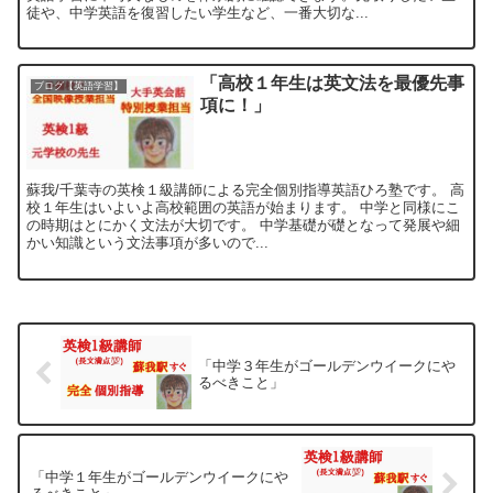
徒や、中学英語を復習したい学生など、一番大切な...
「高校１年生は英文法を最優先事
ブログ【英語学習】
項に！」
蘇我/千葉寺の英検１級講師による完全個別指導英語ひろ塾です。 高
校１年生はいよいよ高校範囲の英語が始まります。 中学と同様にこ
の時期はとにかく文法が大切です。 中学基礎が礎となって発展や細
かい知識という文法事項が多いので...
「中学３年生がゴールデンウイークにや
るべきこと」
「中学１年生がゴールデンウイークにや