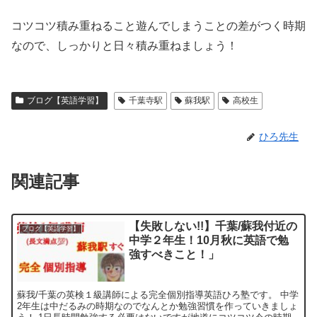
コツコツ積み重ねること遊んでしまうことの差がつく時期
なので、しっかりと日々積み重ねましょう！
ブログ【英語学習】
千葉寺駅
蘇我駅
高校生
ひろ先生
関連記事
【失敗しない!!】千葉/蘇我付近の
ブログ【英語学習】
中学２年生！10月秋に英語で勉
強すべきこと！」
蘇我/千葉の英検１級講師による完全個別指導英語ひろ塾です。 中学
2年生は中だるみの時期なのでなんとか勉強習慣を作っていきましょ