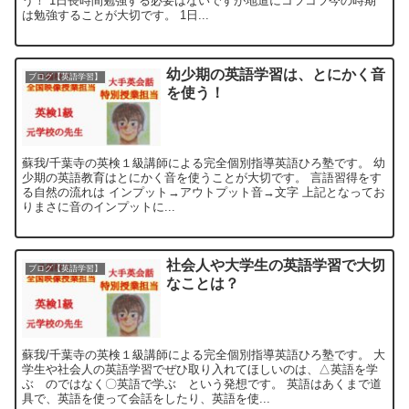
う！ 1日長時間勉強する必要はないですが地道にコツコツ今の時期
は勉強することが大切です。 1日...
幼少期の英語学習は、とにかく音
ブログ【英語学習】
を使う！
蘇我/千葉寺の英検１級講師による完全個別指導英語ひろ塾です。 幼
少期の英語教育はとにかく音を使うことが大切です。 言語習得をす
る自然の流れは インプット→アウトプット音→文字 上記となってお
りまさに音のインプットに...
社会人や大学生の英語学習で大切
ブログ【英語学習】
なことは？
蘇我/千葉寺の英検１級講師による完全個別指導英語ひろ塾です。 大
学生や社会人の英語学習でぜひ取り入れてほしいのは、△英語を学
ぶ のではなく〇英語で学ぶ という発想です。 英語はあくまで道
具で、英語を使って会話をしたり、英語を使...