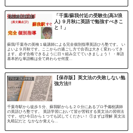
「千葉/蘇我付近の受験生(高3/浪
ブログ【英語学習】
人) ９月秋に英語で勉強すべきこ
と！」
蘇我/千葉寺の英検１級講師による完全個別指導英語ひろ塾です。 い
よいよ９月秋です。ここからの過ごし方で合否は大きく変わってき
ます。必ず合格できるように日々組み立てていきましょう！ ・単語
基本的な単語帳は全て終わらせ何度...
【保存版】英文法の失敗しない勉
ブログ【英語学習】
強方法!!
千葉寺駅から徒歩５分、蘇我駅からも２０分にあるプロ予備校講師
の英語ひろ塾です。 英語学習において皆が苦戦する英文法の習得法
です。ぜひ今日から１つでも試してください！ ①まずは理解 英文法
丸暗記だと なかなか覚えら...