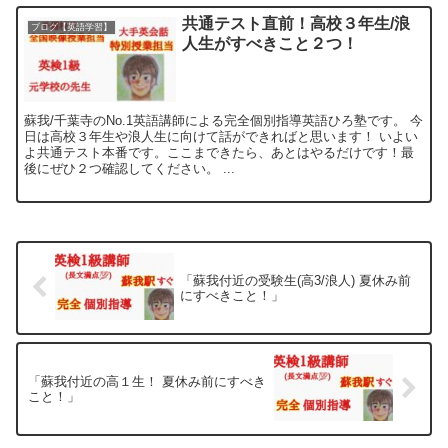
共通テスト直前！高校３年生/浪
ブログ【英語学習】
人生がすべきこと２つ！
蘇我/千葉寺のNo.1英語講師による完全個別指導英語ひろ塾です。 今
日は高校３年生や浪人生に向けて話ができればと思います！ いよい
よ共通テスト本番です。ここまできたら、あとはやるだけです！最
後にぜひ２つ確認してください。 ...
「蘇我付近の受験生(高3/浪人) 夏休み前
にすべきこと！」
「蘇我付近の高１生！ 夏休み前にすべき
こと！」