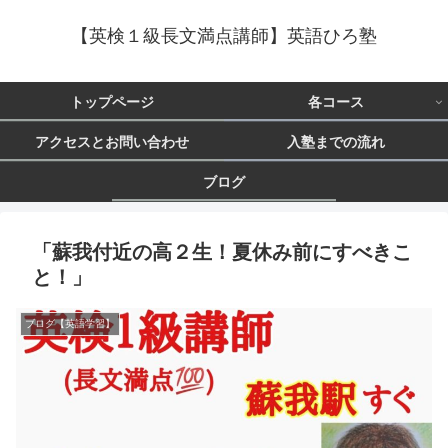
【英検１級長文満点講師】英語ひろ塾
トップページ
各コース
アクセスとお問い合わせ
入塾までの流れ
ブログ
「蘇我付近の高２生！夏休み前にすべきこ
と！」
ブログ【英語学習】