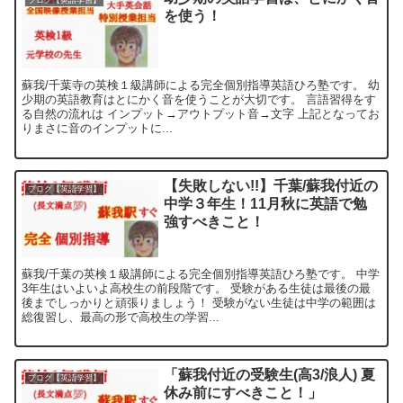
ブログ【英語学習】
を使う！
蘇我/千葉寺の英検１級講師による完全個別指導英語ひろ塾です。 幼
少期の英語教育はとにかく音を使うことが大切です。 言語習得をす
る自然の流れは インプット→アウトプット音→文字 上記となってお
りまさに音のインプットに...
【失敗しない!!】千葉/蘇我付近の
ブログ【英語学習】
中学３年生！11月秋に英語で勉
強すべきこと！
蘇我/千葉の英検１級講師による完全個別指導英語ひろ塾です。 中学
3年生はいよいよ高校生の前段階です。 受験がある生徒は最後の最
後までしっかりと頑張りましょう！ 受験がない生徒は中学の範囲は
総復習し、最高の形で高校生の学習...
「蘇我付近の受験生(高3/浪人) 夏
ブログ【英語学習】
休み前にすべきこと！」