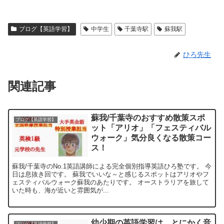
ブログ【英語学習】
中学生
千葉寺駅
蘇我駅
ひろ先生
関連記事
蘇我/千葉寺のおすすめ散策スポ
ブログ【英語学習】
ット「アリオ」「フェスティバル
ウォーク」気分良くなる散策コー
ス！
蘇我/千葉寺のNo.1英語講師による完全個別指導英語ひろ塾です。 今
日は息抜き回です。 蘇我でいいな～と感じるスポットはアリオやフ
ェスティバルウォーク蘇我のあたりです。 オーストラリアを旅して
いた時も、海が近いと雰囲気が...
幼少期の英語学習は、とにかく音