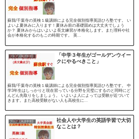
蘇我/千葉寺の英検１級講師による完全個別指導英語ひろ塾です。 い
よいよ夏休みに入ります！夏休み前の基礎固めは大丈夫でしょう
か？ 夏休みからはいよいよ長文練習が本格化します。また理科や社
会が本格化するのもこの時期です。 英...
「中学３年生がゴールデンウイー
ブログ【英語学習】
クにやるべきこと」
蘇我/千葉寺の英検１級講師による完全個別指導英語ひろ塾です。 中
学3年生はしっかりと現在習っている分野を完璧にするのと同時にど
んどん先取りをしましょう。 いよいよ人によっては受験が近づいて
きます。また高校受験がない人も高校生に...
社会人や大学生の英語学習で大切
ブログ【英語学習】
なことは？