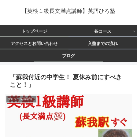
【英検１級長文満点講師】英語ひろ塾
トップページ
各コース
アクセスとお問い合わせ
入塾までの流れ
ブログ
「蘇我付近の中学生！ 夏休み前にすべき
こと！」
ブログ【英語学習】