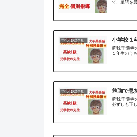
て、単語を最
小学校１
ブログ【英語学習】
蘇我/千葉寺
１年生のうち
勉強で息
ブログ【英語学習】
蘇我/千葉寺
必ずしも正し