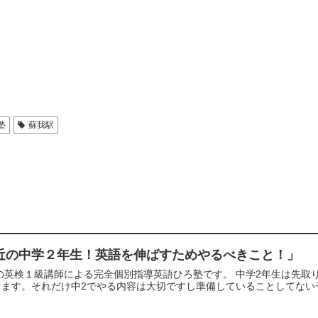
塾
蘇我駅
近の中学２年生！英語を伸ばすためやるべきこと！」
の英検１級講師による完全個別指導英語ひろ塾です。 中学2年生は先取
ます。それだけ中2でやる内容は大切ですし準備していることしてない子で