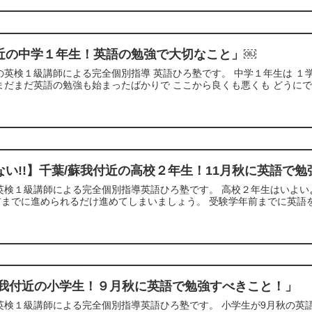
近の中学１年生！英語の勉強で大切なこと」￼
の英検１級講師による完全個別指導 英語ひろ塾です。 中学１年生は 
まだまだ英語の勉強も始まったばかりで ここから良くも悪くも どうにでも
ない!!】千葉/蘇我付近の高校２年生！11月秋に英語で
英検１級講師による完全個別指導英語ひろ塾です。 高校２年生はいよい
までに進められるだけ進めてしまいましょう。 受験学年前までに英語を
蘇我付近の小学生！９月秋に英語で勉強すべきこと！」
英検１級講師による完全個別指導英語ひろ塾です。 小学生が9月秋の英